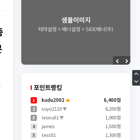
증
분
포인트랭킹
kudu2002
6,400점
1
suyo2110
6,200점
2
leseu01
1,900점
3
james
1,500점
4
test01
1,300점
5