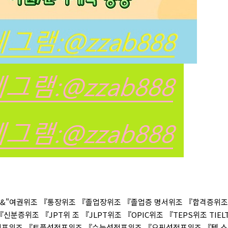
&"여권위조 『통장위조 『졸업장위조 『졸업증 명서위조 『합격증위조
증위조 『JPT위 조 『JLPT위조 『OPIC위조 『TEPS위조 TIEL
익성적표위조 『토플성적표위조 『수능성적표위조 『오픽성적표위조 『텝 