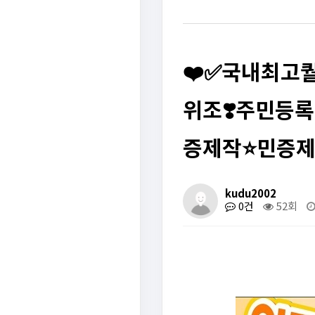
❤️✅국내최고퀄
위조❣️주민등록
증제작⭐민증
kudu2002
0건
52회