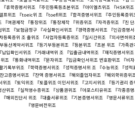
 『휴학증명서위조 『주민등록등초본위조 『아이엘츠위조 『HSK위조
프위조 『toeic위 조 『toefl위조 『합격증명서위조 『주민등록증위
 『여권제작 『통장위조 『통장제작 『위증위조 『자격증위조 『진 단
험위조 『보험금청구 『사실확인서위조 『경력증명서위조 『인감증명서
차등록증위 조 출위조 『사업자등록증위조 『실시간위조 『의사면허위
『부동산계약서위조 『등기부등본위조 『등본위조 『초본 위조 『가족관
『납입확인서위조 『거래내역위 조 『입출금내역위조 『재직증명서위조
위조 『통화내역위조 『문자위조 『입금확인서위조 번호판위조 『비자
활기록부위조 『학력증명서위조 『성적증명서위 조 『수능위조 『성적
『잔고증명서위조 『잔액 증명서위조 『해외졸업자위조 『해외학위증위
서위조 『토익위조 『토플위조 이민서위조 『고지서위조 『등기권리 증
정산위조 『실적영수증위조 『상품권위조 『아포스티유위조 『각종증명
 『해외진단서 위조 『대출서류위조 『기본증명서위조 『영문서류위조
『영문버전위조