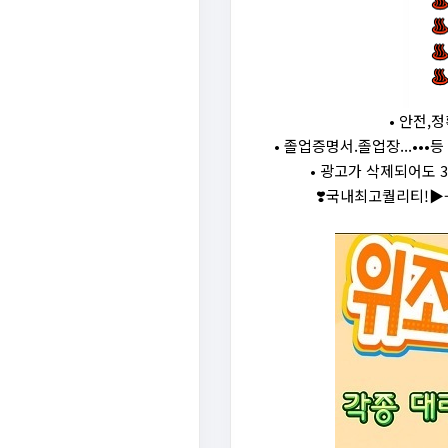
• 안전,
• 졸업증명서.졸업장...••
• 광고가 삭제되어도 
❣️국내최고퀄리티!▶