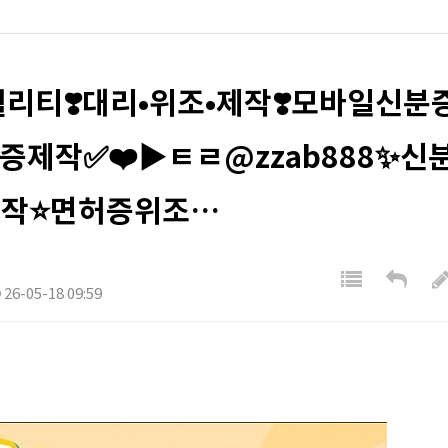
리티❣️대리•위조•제작❣️모바일신분
증제작✅❤️▶ㅌㄹ@zzab888✨신
제작⭐면허증위조…
26-05-18 09:59