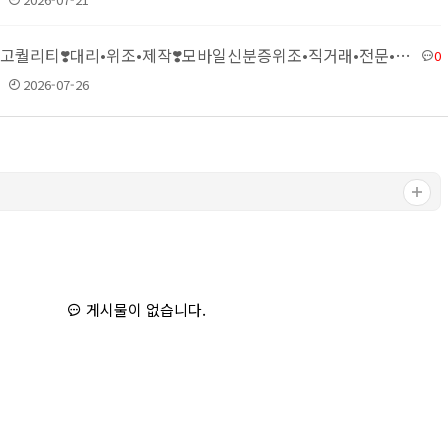
❤️✅국내최고퀄리티❣️대리•위조•제작❣️모바일신분증위조•직거래•전문•주민등록증제작✅❤️▶텔레@vobo550✨…
0
2026-07-26
게시물이 없습니다.