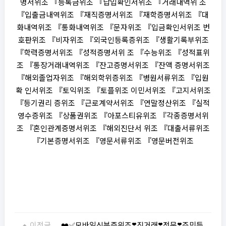
명서위조 『등록금위조 『납입확인서위조 『거래내역위 조
『입출금내역위조 『재직증명서위조 『재학증명서위조 『대
화내역위조 『통화내역위조 『문자위조 『입금확인서위조 번
호판위조 『비자위조 『외국인등록증위조 『생활기록부위조
『학력증명서위조 『성적증명서위 조 『수능위조 『성적표위
조 『통장거래내역위조 『잔고증명서위조 『잔액 증명서위조
『해외졸업자위조 『해외학위증위조 『병원서류위조 『입원
확 인서위조 『토익위조 『토플위조 이민서위조 『고지서위조
『등기권리 증위조 『근로계약서위조 『연말정산위조 『실적
영수증위조 『상품권위조 『아포스티유위조 『각종증명서위
조 『혼인관계증명서위조 『해외진단서 위조 『대출서류위조
『기본증명서위조 『영문서류위조 『영문버전위조
이전글
❤️✅모바일신분증위조❣️직거래❣️전문❣️주민등