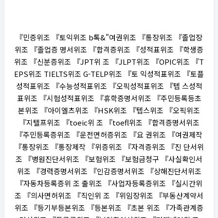
『민증위조 『토익위조 b톡&"여권위조 『통장위조 『졸업장
위조 『졸업증 명서위조 『합격증위조 『성적표위조 『학생증
위조 『신분증위조 『JPT위 조 『JLPT위조 『OPIC위조 『T
EPS위조 TIELTS위조 G-TELP위조 『토 익성적표위조 『토플
성적표위조 『수능성적표위조 『오픽성적표위조 『텝 스성적
표위조 『시험성적표위조 『휴학증명서위조 『주민등록등초
본위조 『아이엘츠위조 『HSK위조 『텝스위조 『오픽위조
『지텔프위조 『toeic위 조 『toefl위조 『합격증명서위조
『주민등록증위조 『운전면허증위조 『요 권위조 『여권제작
『통장위조 『통장제작 『위증위조 『자격증위조 『진 단서위
조 『병원진단서위조 『보험위조 『보험금청구 『사실확인서
위조 『경력증명서위조 『인감증명서위조 『상해진단서위조
『자동차등록증위 조 출위조 『사업자등록증위조 『실시간위
조 『의사면허위조 『직인위 조 『위임장위조 『부동산계약서
위조 『등기부등본위조 『등본위조 『초본 위조 『가족관계증