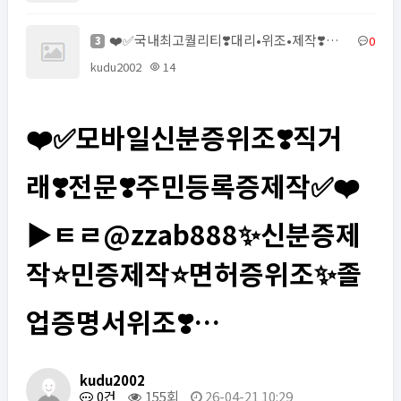
❤️✅국내최고퀄리티❣️대리•위조•제작❣️모바일신분증위조•직거래•전문•주민등록증제작✅❤️▶텔레@vobo550✨…
0
3
kudu2002
14
❤️✅모바일신분증위조❣️직거
래❣️전문❣️주민등록증제작✅❤️
▶ㅌㄹ@zzab888✨신분증제
작⭐민증제작⭐면허증위조✨졸
업증명서위조❣️…
kudu2002
0건
155회
26-04-21 10:29