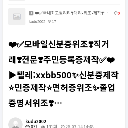
❤️✅국내최고퀄리티❣️대리•위조•제작❣️모바일신분증위조❣️주민등록증제작✅❤️▶ㅌㄹ@zzab888✨신분증제작⭐…
0
3
kudu2002
17
❤️✅모바일신분증위조❣️직거
래❣️전문❣️주민등록증제작✅❤️
▶텔레:xxbb500✨신분증제작
⭐민증제작⭐면허증위조✨졸업
증명서위조❣️…
kudu2002
0건
191회
26-03-14 14:48