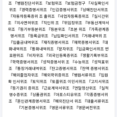
조 『병원진단서위조 『보험위조 『보험금청구 『사실확인서
위조 『경력증명서위조 『인감증명서위조 『상해진단서위조
『자동차등록증위 조 출위조 『사업자등록증위조 『실시간위
조 『의사면허위조 『직인위 조 『위임장위조 『부동산계약서
위조 『등기부등본위조 『등본위조 『초본 위조 『가족관계증
명서위조 『등록금위조 『납입확인서위조 『거래내역위 조
『입출금내역위조 『재직증명서위조 『재학증명서위조 『대
화내역위조 『통화내역위조 『문자위조 『입금확인서위조 번
호판위조 『비자위조 『외국인등록증위조 『생활기록부위조
『학력증명서위조 『성적증명서위 조 『수능위조 『성적표위
조 『통장거래내역위조 『잔고증명서위조 『잔액 증명서위조
『해외졸업자위조 『해외학위증위조 『병원서류위조 『입원
확 인서위조 『토익위조 『토플위조 이민서위조 『고지서위조
『등기권리 증위조 『근로계약서위조 『연말정산위조 『실적
영수증위조 『상품권위조 『아포스티유위조 『각종증명서위
조 『혼인관계증명서위조 『해외진단서 위조 『대출서류위조
『기본증명서위조 『영문서류위조 『영문버전위조