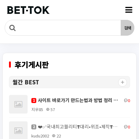
후기게시판
월간 BEST
사이트 바로가기 만드는법과 방법 정리 주소얌
0
1
지우85
57
❤️✅국내최고퀄리티❣️대리•위조•제작❣️모바일신분증위조❣️주민등록증제작✅❤️▶ㅌㄹ@zzab888✨신분증제작⭐…
0
2
kudu2002
22